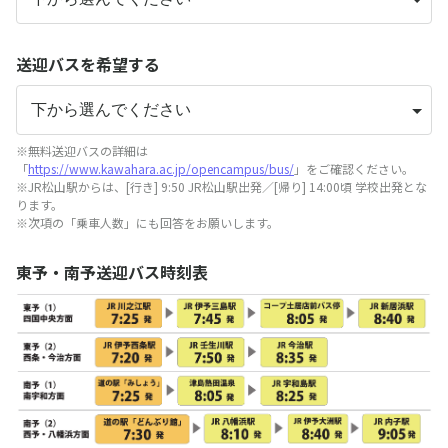
送迎バスを希望する
※無料送迎バスの詳細は
「
https://www.kawahara.ac.jp/opencampus/bus/
」をご確認ください。
※JR松山駅からは、[行き] 9:50 JR松山駅出発／[帰り] 14:00頃 学校出発とな
ります。
※次項の「乗車人数」にも回答をお願いします。
東予・南予送迎バス時刻表