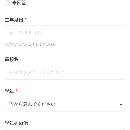
未回答
生年月日
*
※◯◯/◯/◯と入力してください
高校名
学年
*
学年その他